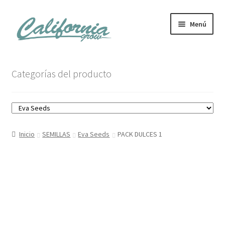
Ir
Ir
Menú
a
al
la
contenido
navegación
Tienda
Categorías del producto
Noticias
Carrito
Inicio
SEMILLAS
Eva Seeds
PACK DULCES 1
Mi cuenta