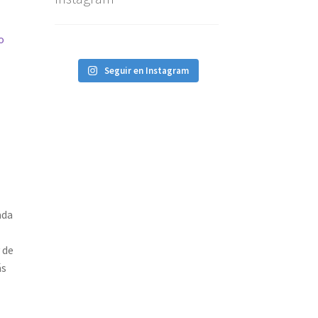
o
Seguir en Instagram
ada
 de
ás