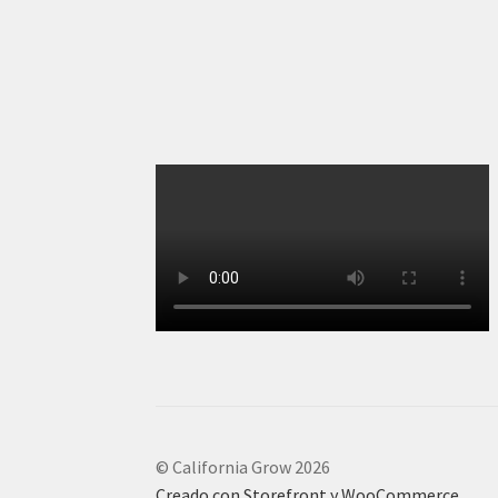
© California Grow 2026
Creado con Storefront y WooCommerce
.