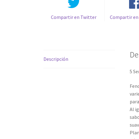
Compartir en Twitter
Compartir en
De
Descripción
5 Se
Feno
vari
para
Al i
sabo
suav
Plan