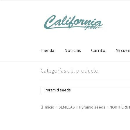
Ir
Ir
a
al
la
contenido
navegación
Tienda
Noticias
Carrito
Mi cue
Categorías del producto
Inicio
SEMILLAS
Pyramid seeds
NORTHERN 