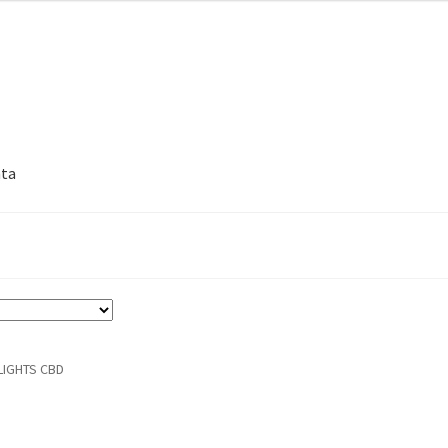
nta
LIGHTS CBD