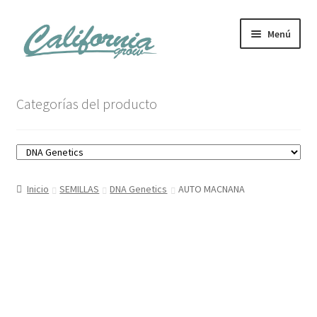
Ir
Ir
Menú
a
al
la
contenido
navegación
Tienda
Categorías del producto
Noticias
Carrito
Inicio
SEMILLAS
DNA Genetics
AUTO MACNANA
Mi cuenta