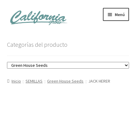
Ir
Ir
Menú
a
al
la
contenido
navegación
Tienda
Categorías del producto
Noticias
Carrito
Inicio
SEMILLAS
Green House Seeds
JACK HERER
Mi cuenta