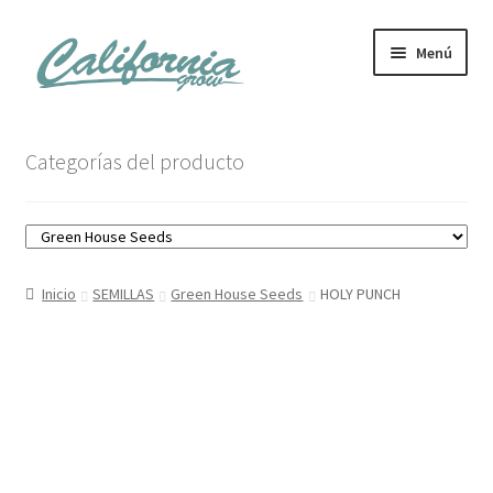
Ir
Ir
Menú
a
al
la
contenido
navegación
Tienda
Categorías del producto
Noticias
Carrito
Inicio
SEMILLAS
Green House Seeds
HOLY PUNCH
Mi cuenta