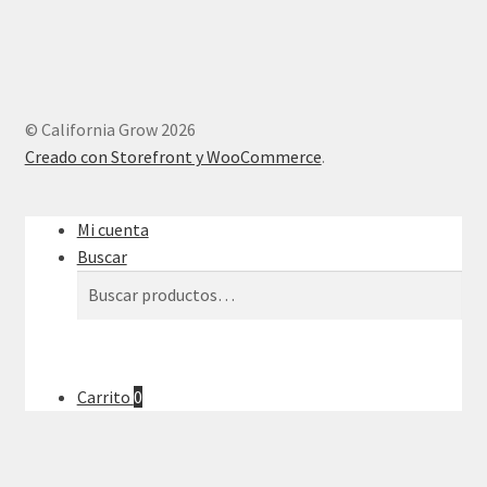
© California Grow 2026
Creado con Storefront y WooCommerce
.
Mi cuenta
Buscar
Buscar
Buscar
por:
Carrito
0