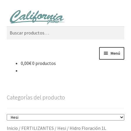
Ir
Ir
Buscar
a
al
la
contenido
Buscar
navegación
por:
Menú
0,00
€
0 productos
Tienda
Noticias
Categorías del producto
Carrito
Mi cuenta
Inicio
/
FERTILIZANTES
/
Hesi
/
Hidro Floración 1L