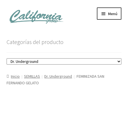
Ir
Ir
Menú
a
al
la
contenido
navegación
Tienda
Categorías del producto
Noticias
Carrito
Inicio
SEMILLAS
Dr. Underground
FEMINIZADA SAN
Mi cuenta
FERNANDO GELATO