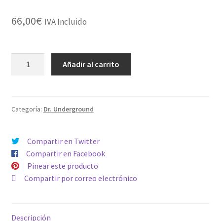
66,00
€
IVA Incluido
FEMINIZADA
Añadir al carrito
SAN
FERNANDO
GELATO
cantidad
Categoría:
Dr. Underground
Compartir en Twitter
Compartir en Facebook
Pinear este producto
Compartir por correo electrónico
Descripción