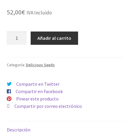
52,00
€
IVA Incluido
FEMINIZADA
Añadir al carrito
PURPLE
MANGO
KUSH
cantidad
Categoría:
Delicious Seeds
Compartir en Twitter
Compartir en Facebook
Pinear este producto
Compartir por correo electrónico
Descripción