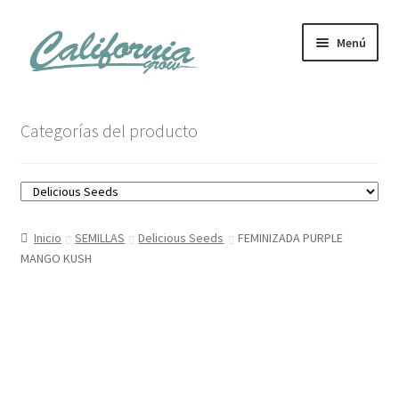
Ir
Ir
Menú
a
al
la
contenido
navegación
Tienda
Categorías del producto
Noticias
Carrito
Inicio
SEMILLAS
Delicious Seeds
FEMINIZADA PURPLE
Mi cuenta
MANGO KUSH