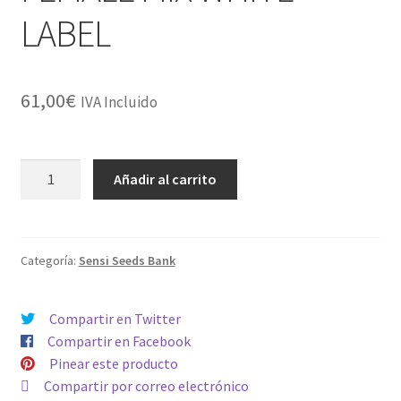
LABEL
61,00
€
IVA Incluido
FEMALE
Añadir al carrito
MIX
WHITE
LABEL
cantidad
Categoría:
Sensi Seeds Bank
Compartir en Twitter
Compartir en Facebook
Pinear este producto
Compartir por correo electrónico