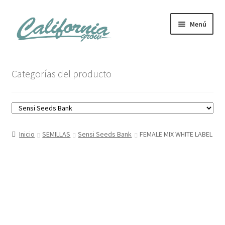
Ir
Ir
Menú
a
al
la
contenido
navegación
Tienda
Categorías del producto
Noticias
Carrito
Inicio
SEMILLAS
Sensi Seeds Bank
FEMALE MIX WHITE LABEL
Mi cuenta