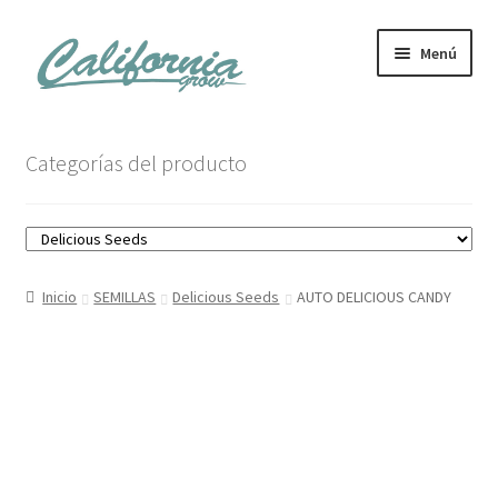
Ir
Ir
Menú
a
al
la
contenido
navegación
Tienda
Categorías del producto
Noticias
Carrito
Inicio
SEMILLAS
Delicious Seeds
AUTO DELICIOUS CANDY
Mi cuenta