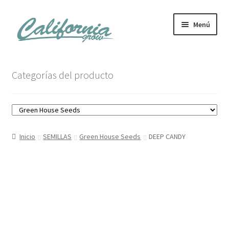
Ir
Ir
Menú
a
al
la
contenido
navegación
Tienda
Categorías del producto
Noticias
Carrito
Inicio
SEMILLAS
Green House Seeds
DEEP CANDY
Mi cuenta