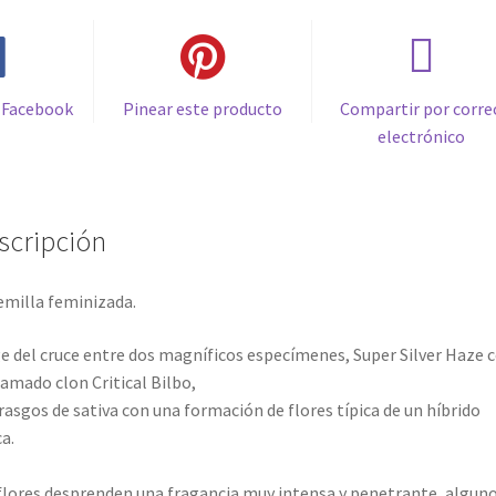
 Facebook
Pinear este producto
Compartir por corre
electrónico
scripción
emilla feminizada.
e del cruce entre dos magníficos especímenes, Super Silver Haze 
famado clon Critical Bilbo,
rasgos de sativa con una formación de flores típica de un híbrido
ca.
flores desprenden una fragancia muy intensa y penetrante, algun