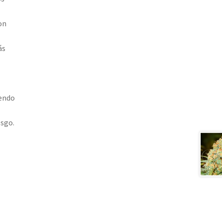
on
ás
iendo
esgo.