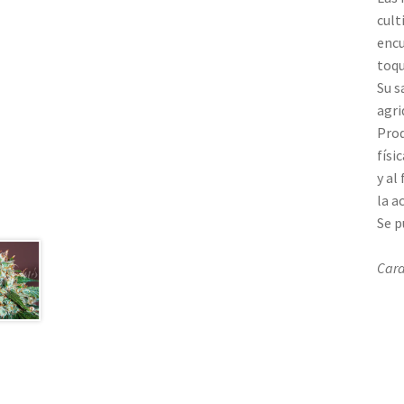
cult
encu
toqu
Su s
agri
Prod
físi
y al
la a
Se p
Cara