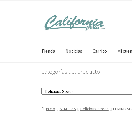
Ir
Ir
a
al
la
contenido
navegación
Tienda
Noticias
Carrito
Mi cue
Categorías del producto
Inicio
SEMILLAS
Delicious Seeds
FEMINIZAD