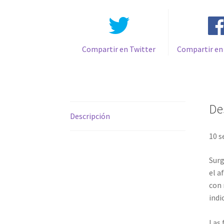
Compartir en Twitter
Compartir en
De
Descripción
10 s
Surg
el a
con 
indi
Las 