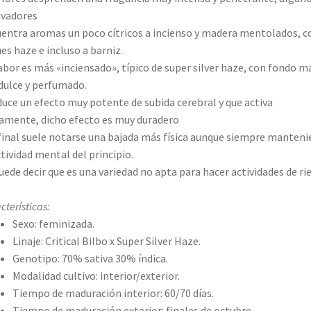
ivadores
entra aromas un poco cítricos a incienso y madera mentolados, c
es haze e incluso a barniz.
abor es más «inciensado», típico de super silver haze, con fondo m
dulce y perfumado.
uce un efecto muy potente de subida cerebral y que activa
camente, dicho efecto es muy duradero
 final suele notarse una bajada más física aunque siempre manten
ctividad mental del principio.
uede decir que es una variedad no apta para hacer actividades de ri
cterísticas:
Sexo: feminizada.
Linaje: Critical Bilbo x Super Silver Haze.
Genotipo: 70% sativa 30% índica.
Modalidad cultivo: interior/exterior.
Tiempo de maduración interior: 60/70 días.
Tiempo de maduración exterior: finales de octubre.