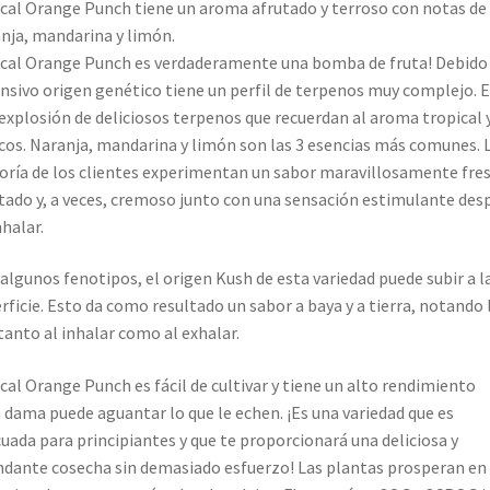
ical Orange Punch tiene un aroma afrutado y terroso con notas de
nja, mandarina y limón.
ical Orange Punch es verdaderamente una bomba de fruta! Debido 
nsivo origen genético tiene un perfil de terpenos muy complejo. E
explosión de deliciosos terpenos que recuerdan al aroma tropical y
icos. Naranja, mandarina y limón son las 3 esencias más comunes. 
ría de los clientes experimentan un sabor maravillosamente fres
tado y, a veces, cremoso junto con una sensación estimulante des
nhalar.
algunos fenotipos, el origen Kush de esta variedad puede subir a l
rficie. Esto da como resultado un sabor a baya y a tierra, notando 
tanto al inhalar como al exhalar.
ical Orange Punch es fácil de cultivar y tiene un alto rendimiento
 dama puede aguantar lo que le echen. ¡Es una variedad que es
uada para principiantes y que te proporcionará una deliciosa y
dante cosecha sin demasiado esfuerzo! Las plantas prosperan en