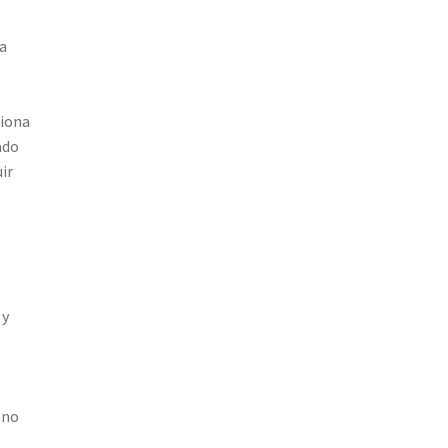
a
ciona
ado
ir
 y
 no