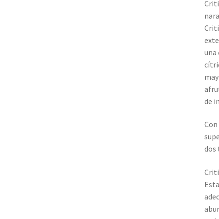
Crit
nara
Crit
exte
una 
cítr
mayo
afru
de i
Con 
supe
dos 
Crit
Esta
adec
abun