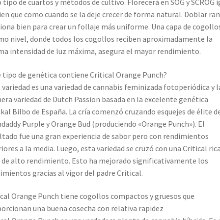
 tipo de cuartos y métodos de cultivo. Florecerá en SOG y SCROG i
ien que como cuando se la deje crecer de forma natural. Doblar ra
iona bien para crear un follaje más uniforme. Una capa de cogollos
o nivel, donde todos los cogollos reciben aproximadamente la
a intensidad de luz máxima, asegura el mayor rendimiento.
 tipo de genética contiene Critical Orange Punch?
 variedad es una variedad de cannabis feminizada fotoperiódica y l
era variedad de Dutch Passion basada en la excelente genética
ikal Bilbo de España. La cría comenzó cruzando esquejes de élite d
daddy Purple y Orange Bud (produciendo «Orange Punch»). El
ltado fue una gran experiencia de sabor pero con rendimientos
riores a la media. Luego, esta variedad se cruzó con una Critical ric
de alto rendimiento. Esto ha mejorado significativamente los
imientos gracias al vigor del padre Critical.
ical Orange Punch tiene cogollos compactos y gruesos que
orcionan una buena cosecha con relativa rapidez