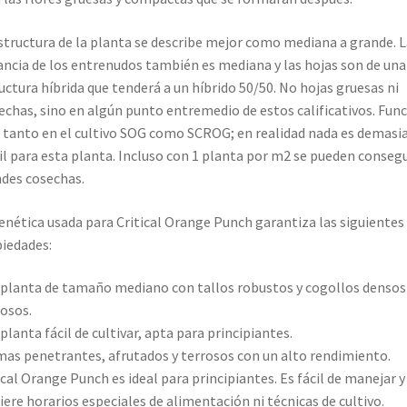
structura de la planta se describe mejor como mediana a grande. L
ancia de los entrenudos también es mediana y las hojas son de una
uctura híbrida que tenderá a un híbrido 50/50. No hojas gruesas ni
echas, sino en algún punto entremedio de estos calificativos. Fun
 tanto en el cultivo SOG como SCROG; en realidad nada es demasi
cil para esta planta. Incluso con 1 planta por m2 se pueden consegu
des cosechas.
enética usada para Critical Orange Punch garantiza las siguientes
iedades:
planta de tamaño mediano con tallos robustos y cogollos densos
osos.
planta fácil de cultivar, apta para principiantes.
as penetrantes, afrutados y terrosos con un alto rendimiento.
ical Orange Punch es ideal para principiantes. Es fácil de manejar y
iere horarios especiales de alimentación ni técnicas de cultivo.