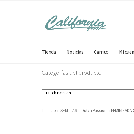
Ir
Ir
a
al
la
contenido
navegación
Tienda
Noticias
Carrito
Mi cue
Categorías del producto
Inicio
SEMILLAS
Dutch Passion
FEMINIZADA 