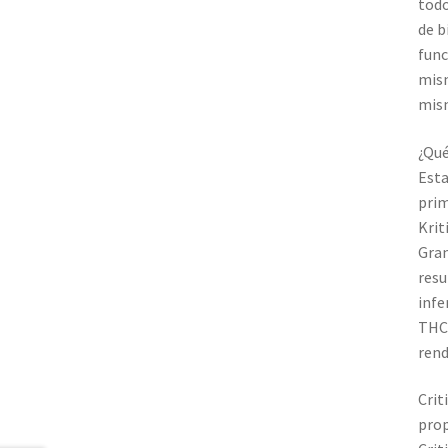
todo
de b
func
mism
mism
¿Qué
Esta
prim
Krit
Gran
resu
infe
THC 
rend
Crit
prop