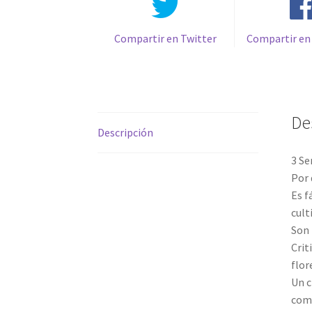
Compartir en Twitter
Compartir en
De
Descripción
3 Se
Por 
Es f
cult
Son 
Crit
flor
Un c
come