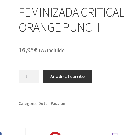
FEMINIZADA CRITICAL
ORANGE PUNCH
16,95
€
IVA Incluido
FEMINIZADA
Añadir al carrito
CRITICAL
ORANGE
PUNCH
cantidad
Categoría:
Dutch Passion