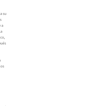
a su
s
 a
La
co,
pués
a
los