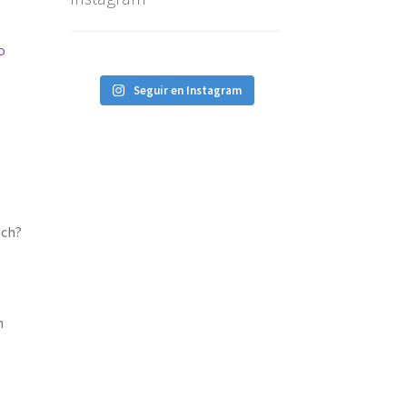
o
Seguir en Instagram
nch?
n