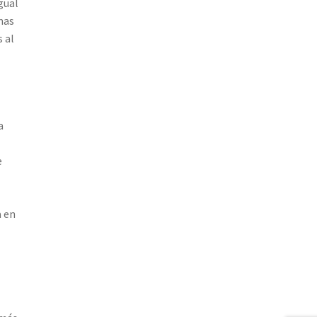
gual
mas
 al
a
e
a en