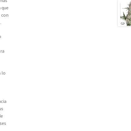
 más
a que
s con
.
o
ura
 lo
ncia
us
de
ases