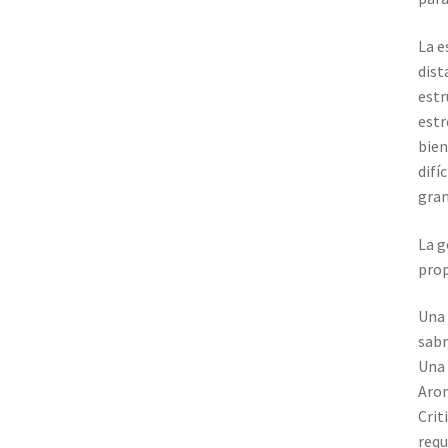
La e
dist
estr
estr
bien
difí
gran
La g
prop
Una 
sabr
Una 
Arom
Crit
requ