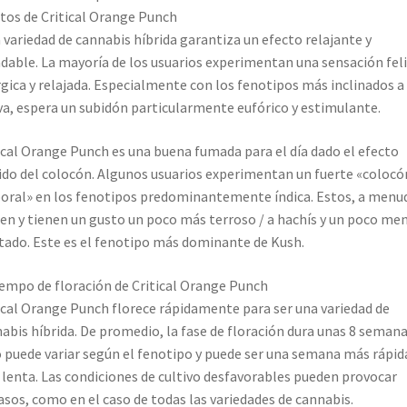
tos de Critical Orange Punch
 variedad de cannabis híbrida garantiza un efecto relajante y
dable. La mayoría de los usuarios experimentan una sensación feli
gica y relajada. Especialmente con los fenotipos más inclinados a
va, espera un subidón particularmente eufórico y estimulante.
ical Orange Punch es una buena fumada para el día dado el efecto
ido del colocón. Algunos usuarios experimentan un fuerte «colocó
oral» en los fenotipos predominantemente índica. Estos, a menu
en y tienen un gusto un poco más terroso / a hachís y un poco me
tado. Este es el fenotipo más dominante de Kush.
iempo de floración de Critical Orange Punch
ical Orange Punch florece rápidamente para ser una variedad de
abis híbrida. De promedio, la fase de floración dura unas 8 semana
 puede variar según el fenotipo y puede ser una semana más rápid
lenta. Las condiciones de cultivo desfavorables pueden provocar
asos, como en el caso de todas las variedades de cannabis.