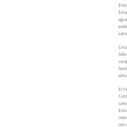
Efec
Esta
agra
enér
sati
Crit
híbr
corp
huel
afru
El t
Crit
cann
Esto
más 
retr