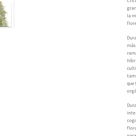
Crit
gran
la m
flor
Dura
más 
rama
híbr
cult
tamb
que 
orgá
Dura
inte
cogo
flor
para