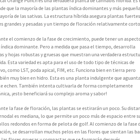
ical Orange Punch es una verdadera planta de cannabis híbrida. Es
de que la mayoría de las plantas índica dominantes y más pequeñ
ayoría de las sativas. La estructura híbrida asegura plantas fuerte
es grandes y pesadas y un tiempo de floración relativamente corto
nte el comienzo de la fase de crecimiento, puede tener un aspect
índica dominante. Pero a medida que pasa el tiempo, desarrolla
s y hojas robustas y gruesas que muestran una verdadera estruct
ida. Esta variedad es apta para el uso de todo tipo de técnicas de
ivo, como LST, poda apical, FIM, etc. Funciona bien en tierra pero
ién muy bien en hidro. Esta es una planta indulgente que aguanta
le echen. También intenta cultivarla de forma completamente
nica, ¡esto beneficiará su complejo aroma y sabor!
nte la fase de floración, las plantas se estirarán un poco. Su dista
rnodal es mediana, lo que permite un poco más de espacio entre s
llos redondos en forma de pelota de golf. Al comienzo de la fase 
ación, se desarrollan muchos pelos en las flores que sientan las b
 las flores gruesas y compactas que se formarán después.