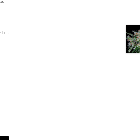
as
 los