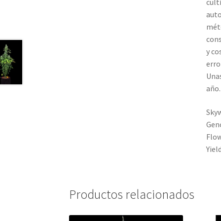
cult
auto
méto
cons
y co
erro
Unas
año.
Skyw
Geno
Flow
Yiel
Productos relacionados