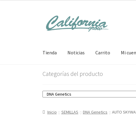
Ir
Ir
a
al
la
contenido
navegación
Tienda
Noticias
Carrito
Mi cue
Categorías del producto
Inicio
SEMILLAS
DNA Genetics
AUTO SKYWA