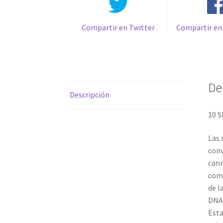
Compartir en Twitter
Compartir en
De
Descripción
10 
Las 
conv
cann
comb
de l
DNA 
Esta