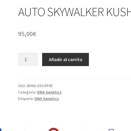
AUTO SKYWALKER KUS
95,00
€
AUTO
Añadir al carrito
SKYWALKER
KUSH
cantidad
SKU:
BDNA.030-RP6F
Categoría:
DNA Genetics
Etiqueta:
DNA Genetics