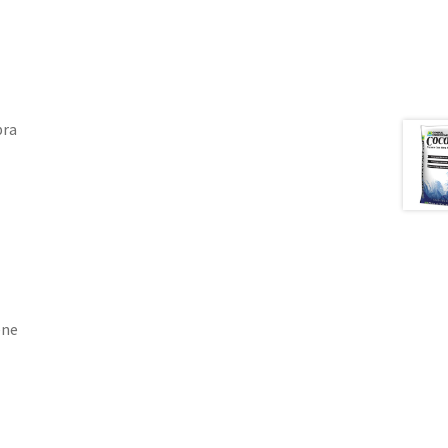
bra
ene