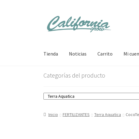
Ir
Ir
a
al
la
contenido
navegación
Tienda
Noticias
Carrito
Mi cue
Categorías del producto
Inicio
FERTILIZANTES
Terra Aquatica
CocoTe