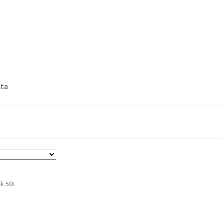
nta
k 50L