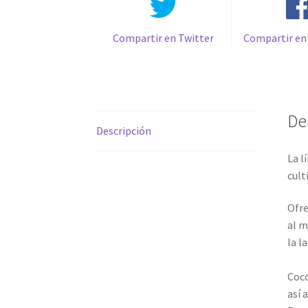
Compartir en Twitter
Compartir en
De
Descripción
La l
cult
Ofre
al m
la l
Coco
así 