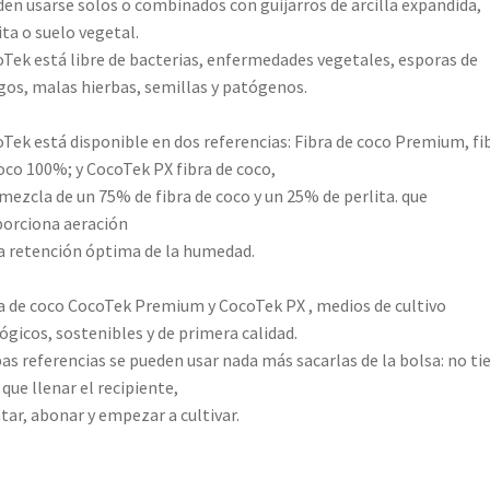
en usarse solos o combinados con guijarros de arcilla expandida,
ita o suelo vegetal.
Tek está libre de bacterias, enfermedades vegetales, esporas de
os, malas hierbas, semillas y patógenos.
Tek está disponible en dos referencias: Fibra de coco Premium, fi
oco 100%; y CocoTek PX fibra de coco,
mezcla de un 75% de fibra de coco y un 25% de perlita. que
orciona aeración
a retención óptima de la humedad.
a de coco CocoTek Premium y CocoTek PX , medios de cultivo
ógicos, sostenibles y de primera calidad.
s referencias se pueden usar nada más sacarlas de la bolsa: no ti
que llenar el recipiente,
tar, abonar y empezar a cultivar.