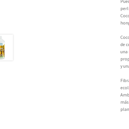
Pued
perl
Coco
hong
Coco
de c
una 
prop
y un
Fibr
ecol
Amba
más 
plan