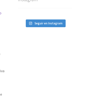
o
Seguir en Instagram
e
iva
le