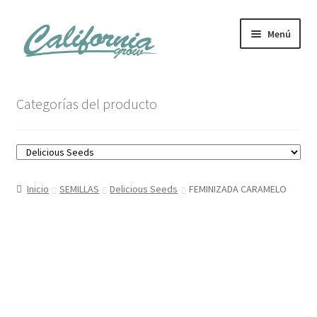
Ir
Ir
Menú
a
al
la
contenido
navegación
Tienda
Categorías del producto
Noticias
Carrito
Inicio
SEMILLAS
Delicious Seeds
FEMINIZADA CARAMELO
Mi cuenta