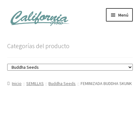
Ir
Ir
Menú
a
al
la
contenido
navegación
Tienda
Categorías del producto
Noticias
Carrito
Inicio
SEMILLAS
Buddha Seeds
FEMINIZADA BUDDHA SKUNK
Mi cuenta