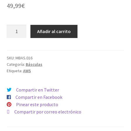
49,99
€
Báscula
Añadir al carrito
Ratón
(500gr
x
0,1gr)
SKU:
MBAS.016
Categoría:
Básculas
cantidad
Etiqueta:
AWS
Compartir en Twitter
Compartir en Facebook
Pinear este producto
Compartir por correo electrónico