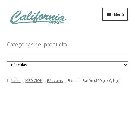
Ir
Ir
Menú
a
al
la
contenido
navegación
Tienda
Categorías del producto
Noticias
Carrito
Inicio
MEDICIÓN
Básculas
Báscula Ratón (500gr x 0,1gr)
Mi cuenta