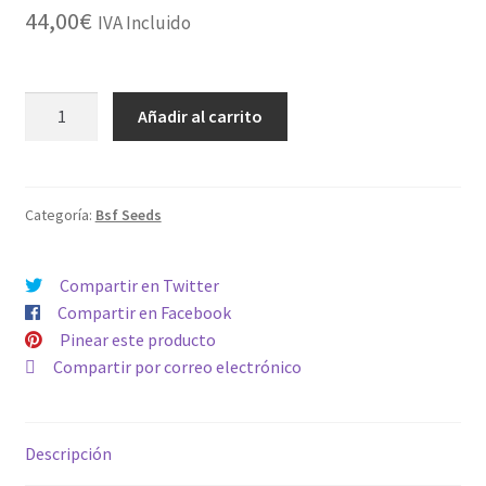
44,00
€
IVA Incluido
AUTO
Añadir al carrito
XXL
ORANGE
BLOSSOM
cantidad
Categoría:
Bsf Seeds
Compartir en Twitter
Compartir en Facebook
Pinear este producto
Compartir por correo electrónico
Descripción