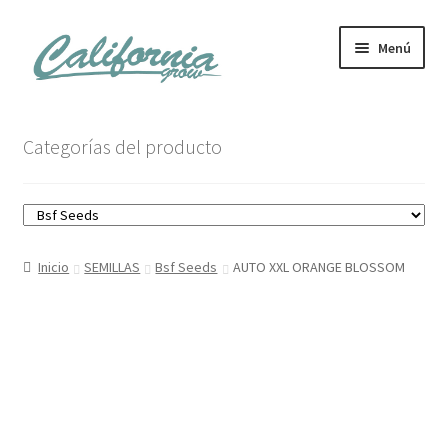
Ir
Ir
Menú
a
al
la
contenido
navegación
Tienda
Categorías del producto
Noticias
Carrito
Inicio
SEMILLAS
Bsf Seeds
AUTO XXL ORANGE BLOSSOM
Mi cuenta