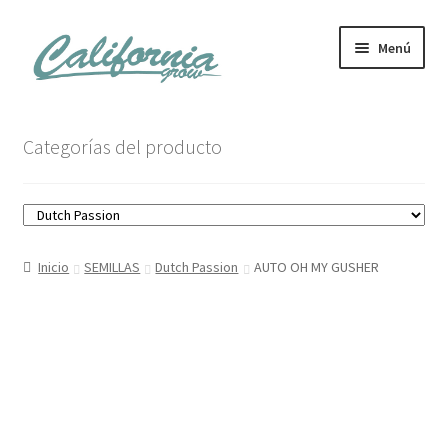
Ir
Ir
Menú
a
al
la
contenido
navegación
Tienda
Categorías del producto
Noticias
Carrito
Inicio
SEMILLAS
Dutch Passion
AUTO OH MY GUSHER
Mi cuenta