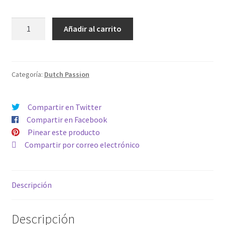
AUTO
Añadir al carrito
OH
MY
GUSHER
cantidad
Categoría:
Dutch Passion
Compartir en Twitter
Compartir en Facebook
Pinear este producto
Compartir por correo electrónico
Descripción
Descripción