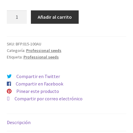
Auto
Añadir al carrito
New
Yor
Diesel
cantidad
SKU:
BFP.015-100AU
Categoría:
Professional seeds
Etiqueta:
Professional seeds
Compartir en Twitter
Compartir en Facebook
Pinear este producto
Compartir por correo electrónico
Descripción