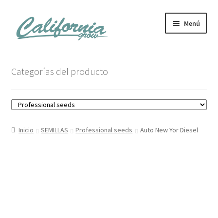
Ir
Ir
Menú
a
al
la
contenido
navegación
Tienda
Categorías del producto
Noticias
Carrito
Inicio
SEMILLAS
Professional seeds
Auto New Yor Diesel
Mi cuenta