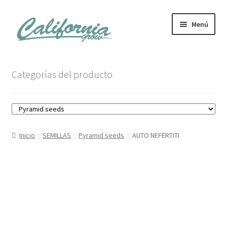
Ir
Ir
Menú
a
al
la
contenido
navegación
Tienda
Categorías del producto
Noticias
Carrito
Inicio
SEMILLAS
Pyramid seeds
AUTO NEFERTITI
Mi cuenta