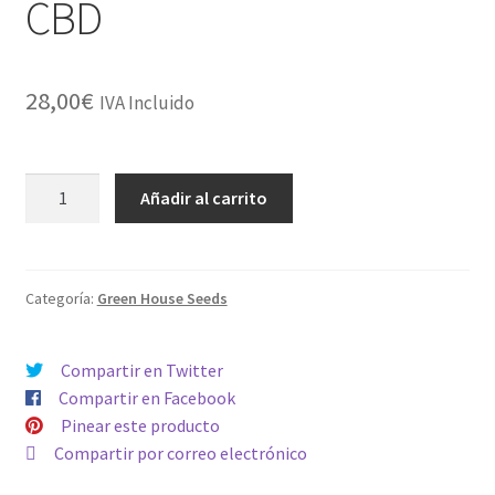
CBD
28,00
€
IVA Incluido
AUTO
Añadir al carrito
EXODUS
CHEESE
CBD
cantidad
Categoría:
Green House Seeds
Compartir en Twitter
Compartir en Facebook
Pinear este producto
Compartir por correo electrónico