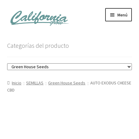
Ir
Ir
Menú
a
al
la
contenido
navegación
Tienda
Categorías del producto
Noticias
Carrito
Inicio
SEMILLAS
Green House Seeds
AUTO EXODUS CHEESE
Mi cuenta
CBD