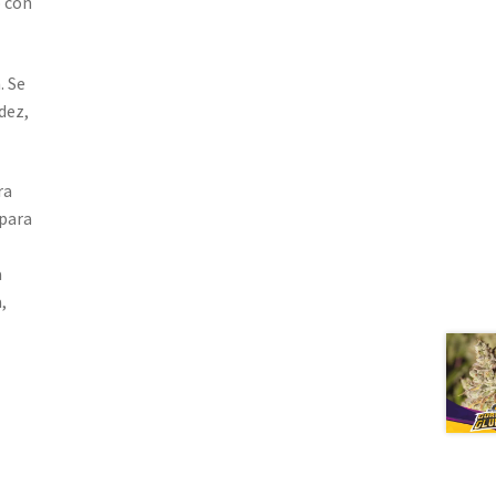
o con
. Se
dez,
ra
 para
a
,