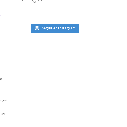
o
Seguir en Instagram
cal+
s ya
ner