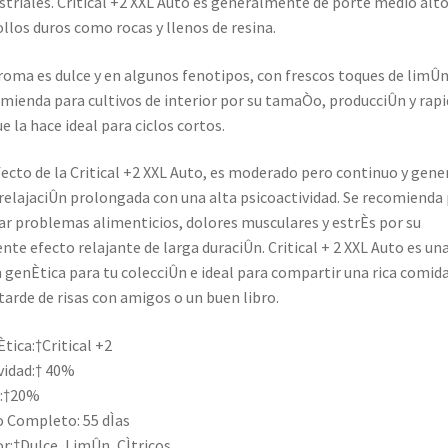
striales. Critical +2 XXL Auto es generalmente de porte medio alt
llos duros como rocas y llenos de resina.
roma es dulce y en algunos fenotipos, con frescos toques de limÛn
mienda para cultivos de interior por su tamaÒo, producciÛn y rapi
ue la hace ideal para ciclos cortos.
fecto de la Critical +2 XXL Auto, es moderado pero continuo y gene
relajaciÛn prolongada con una alta psicoactividad. Se recomienda
ar problemas alimenticios, dolores musculares y estrÈs por su
nte efecto relajante de larga duraciÛn. Critical + 2 XXL Auto es un
 genÈtica para tu colecciÛn e ideal para compartir una rica comida
tarde de risas con amigos o un buen libro.
tica:†Critical +2
vidad:† 40%
:†20%
o Completo: 55 dÌas
r:†Dulce, LimÛn, CÌtricos