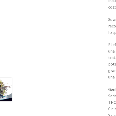
indu
cogo
Su a
reco
lo q
El e
una 
trat
pote
gran
una 
GenÈ
Sati
THC
Cicl
Sabo