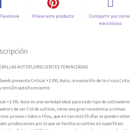
 Facebook
Pinear este producto
Compartir por corre
electrónico
scripción
SEMILLAS AUTOFLORECIENTES FEMINIZADAS
Seeds presenta Critical +2 XXL Auto, la evoluciÛn de la cl·sica Criti
u versiÛn autofloreciente.
ical +2 XXL Auto es una variedad ideal para todo tipo de cultivadore
adem·s de ser f·cil de cultivar, tiene una gran resistencia a climas
rsos ya sean c·lidos o frÌos, que en tan solo 55 dÌas se pueden obte
des producciones por lo que se facilita su cultivo en superficies