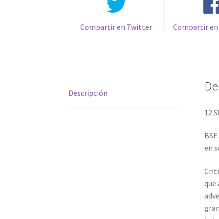
Compartir en Twitter
Compartir en
De
Descripción
12 
BSF 
en s
Crit
que 
adve
gran