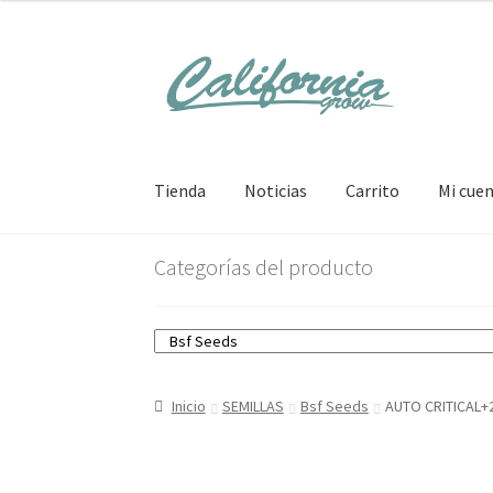
Ir
Ir
a
al
la
contenido
navegación
Tienda
Noticias
Carrito
Mi cue
Categorías del producto
Inicio
SEMILLAS
Bsf Seeds
AUTO CRITICAL+2