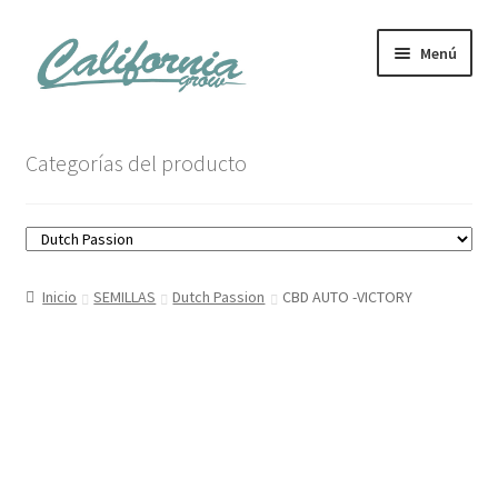
Ir
Ir
Menú
a
al
la
contenido
navegación
Tienda
Categorías del producto
Noticias
Carrito
Inicio
SEMILLAS
Dutch Passion
CBD AUTO -VICTORY
Mi cuenta