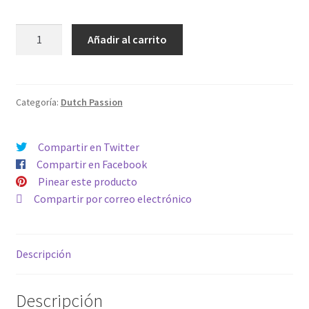
CBD
Añadir al carrito
AUTO
-
VICTORY
cantidad
Categoría:
Dutch Passion
Compartir en Twitter
Compartir en Facebook
Pinear este producto
Compartir por correo electrónico
Descripción
Descripción