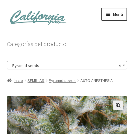
Ir
Ir
Menú
a
al
la
contenido
navegación
Tienda
Categorías del producto
Noticias
Pyramid seeds
×
Carrito
Inicio
SEMILLAS
Pyramid seeds
AUTO ANESTHESIA
Mi cuenta