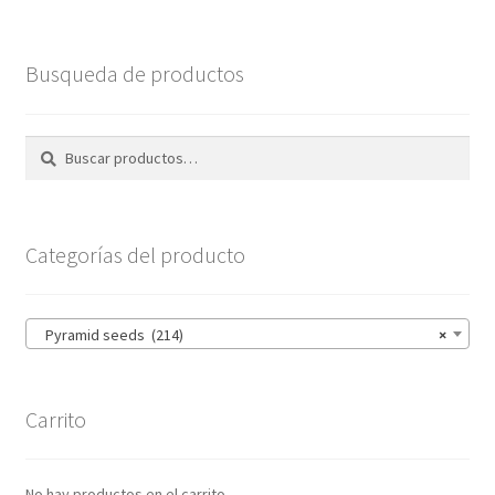
Busqueda de productos
Buscar
Buscar
por:
Categorías del producto
Pyramid seeds (214)
×
Carrito
No hay productos en el carrito.