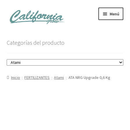
Ir
Ir
Menú
a
al
la
contenido
navegación
Tienda
Categorías del producto
Noticias
Carrito
Inicio
FERTILIZANTES
Atami
ATA NRG Upgrade 0,6 Kg
Mi cuenta