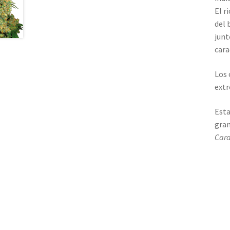
El r
del 
junt
cara
Los 
extr
Esta
gran
Cara