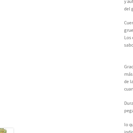
y au
del 
Cuen
grue
Los 
sabo
Grac
más
de l
cuan
Dura
pega
lo q
indi