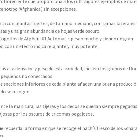
tofloreciente que proporciona a los cultivadores ejemplos de man
genotipo ‘Afghanica’, sin excepciones.
ta con plantas fuertes, de tamaño mediano, con ramas laterales
sas y una gran abundancia de hojas verde oscuro.
cogollos de Afghani #1 Automatic pesan mucho y tienen un gran
r, con un efecto indica relajante y muy potente.
ias a la densidad y peso de esta variedad, incluso los grupos de flo
 pequeños no conectados
as secciones inferiores de cada planta añaden una buena producció
do se recogen.
nte la manicura, las tijeras y los dedos se quedan siempre pegadas
josas por los oscuros de tricomas pegajosos,
ue recuerda la forma en que se recoge el hachís fresco de los «char
os.