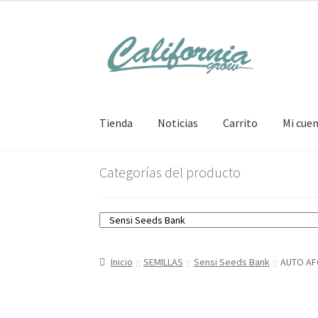
Ir
Ir
a
al
la
contenido
navegación
Tienda
Noticias
Carrito
Mi cue
Categorías del producto
Inicio
SEMILLAS
Sensi Seeds Bank
AUTO AF