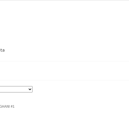
nta
GHANI #1