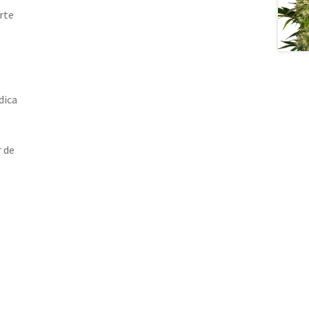
rte
dica
r de