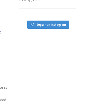
Seguir en Instagram
o
jores
edad