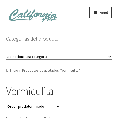
Ir
Ir
Menú
a
al
la
contenido
navegación
Tienda
Categorías del producto
Noticias
Carrito
Inicio
Productos etiquetados “Vermiculita”
Mi cuenta
Vermiculita