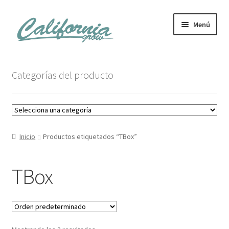
Ir
Ir
Menú
a
al
la
contenido
navegación
Tienda
Categorías del producto
Noticias
Carrito
Inicio
Productos etiquetados “TBox”
Mi cuenta
TBox