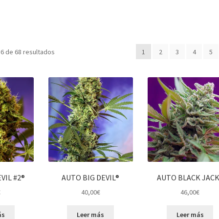
6 de 68 resultados
1
2
3
4
5
VIL #2®
AUTO BIG DEVIL®
AUTO BLACK JACK
€
40,00
€
46,00
€
ás
Leer más
Leer más