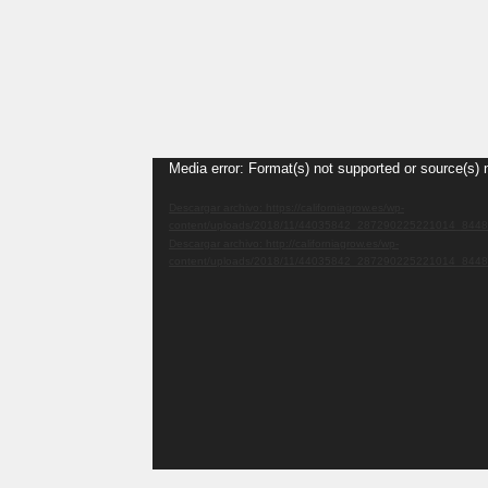
Reproductor
Media error: Format(s) not supported or source(s) 
de
Descargar archivo: https://californiagrow.es/wp-
vídeo
content/uploads/2018/11/44035842_287290225221014_84
Descargar archivo: http://californiagrow.es/wp-
content/uploads/2018/11/44035842_287290225221014_84