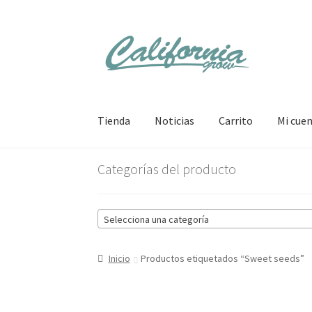
Ir
Ir
a
al
la
contenido
navegación
Tienda
Noticias
Carrito
Mi cue
Categorías del producto
Selecciona una categoría
Inicio
Productos etiquetados “Sweet seeds”