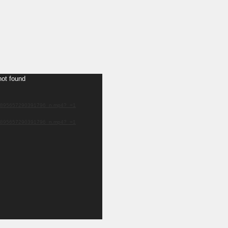
not found
48895657290391796_n.mp4?_=1
48895657290391796_n.mp4?_=1