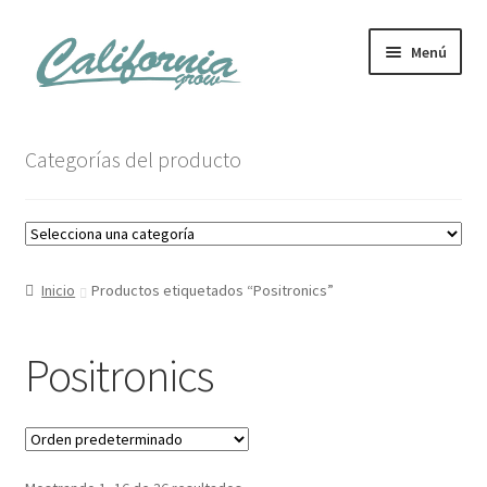
Ir
Ir
Menú
a
al
la
contenido
navegación
Tienda
Categorías del producto
Noticias
Carrito
Inicio
Productos etiquetados “Positronics”
Mi cuenta
Positronics