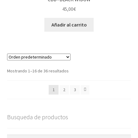
45,00
€
Añadir al carrito
Mostrando 1–16 de 36 resultados
1
2
3
Busqueda de productos
Buscar
Buscar