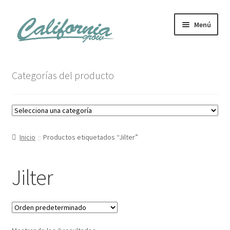
Ir
Ir
Menú
a
al
la
contenido
navegación
Tienda
Categorías del producto
Noticias
Carrito
Inicio
Productos etiquetados “Jilter”
Mi cuenta
Jilter