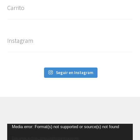
Carrito
Instagram
Seguir en Instagram
Reproductor
Media error: Format(s) not supported or source(s) not found
de
Descargar archivo: https://californiagrow.es/wp-