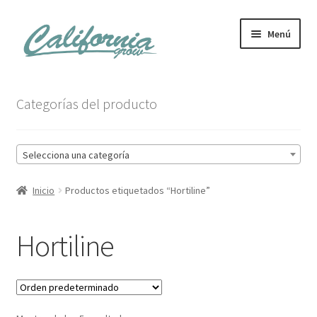
Ir
Ir
Menú
a
al
la
contenido
navegación
Tienda
Categorías del producto
Noticias
Selecciona una categoría
Carrito
Inicio
Productos etiquetados “Hortiline”
Mi cuenta
Hortiline