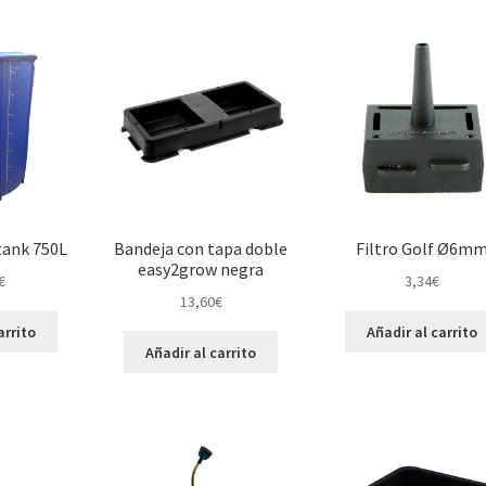
tank 750L
Bandeja con tapa doble
Filtro Golf Ø6m
easy2grow negra
€
3,34
€
13,60
€
arrito
Añadir al carrito
Añadir al carrito