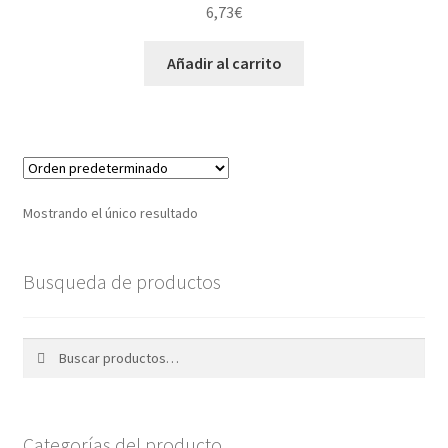
6,73
€
Añadir al carrito
Mostrando el único resultado
Busqueda de productos
Buscar
Buscar
por:
Categorías del producto