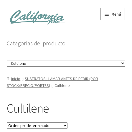
Ir
Ir
Menú
a
al
la
contenido
navegación
Tienda
Categorías del producto
Noticias
Carrito
Inicio
SUSTRATOS LLAMAR ANTES DE PEDIR (POR
Mi cuenta
STOCK/PRECIO/PORTES)
Cultilene
Cultilene