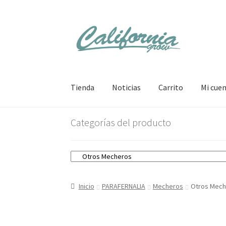
Ir
Ir
a
al
la
contenido
navegación
Tienda
Noticias
Carrito
Mi cue
Categorías del producto
Inicio
PARAFERNALIA
Mecheros
Otros Mech