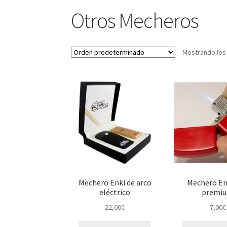
Otros Mecheros
Mostrando los
Mechero Enki de arco
Mechero Enl
eléctrico
premi
22,00
€
7,00
€