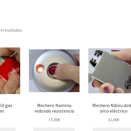
 4 resultados
il gas
Mechero Nammu
Mechero Nibiru dob
um
redondo resistencia
arco eléctrico
17,00
€
32,00
€