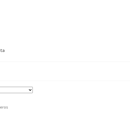
nta
eros