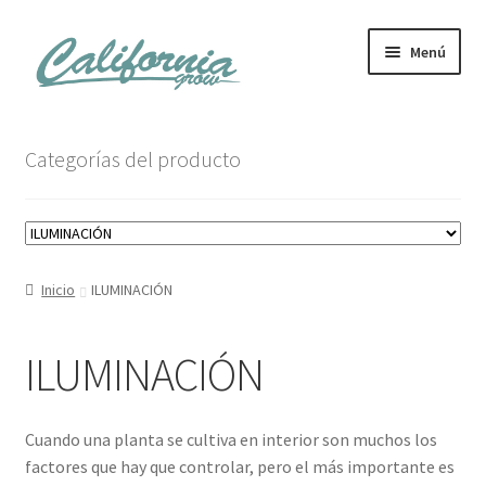
Ir
Ir
Menú
a
al
la
contenido
navegación
Tienda
Categorías del producto
Noticias
Carrito
Inicio
ILUMINACIÓN
Mi cuenta
ILUMINACIÓN
Cuando una planta se cultiva en interior son muchos los
factores que hay que controlar, pero el más importante es