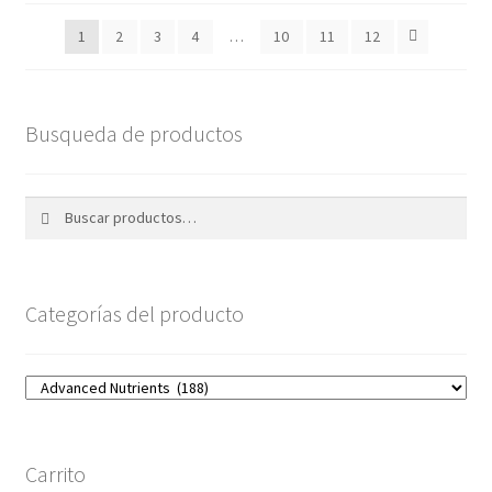
1
2
3
4
…
10
11
12
Busqueda de productos
Buscar
Buscar
por:
Categorías del producto
Carrito