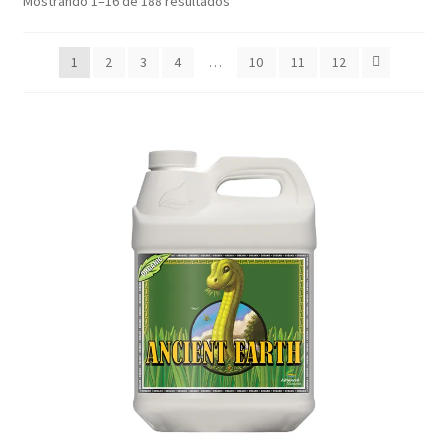
Mostrando 1–16 de 188 resultados
1
2
3
4
…
10
11
12