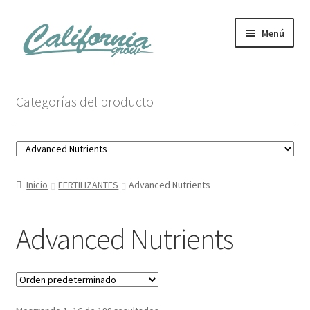
Ir
Ir
Menú
a
al
la
contenido
navegación
Tienda
Categorías del producto
Noticias
Carrito
Inicio
FERTILIZANTES
Advanced Nutrients
Mi cuenta
Advanced Nutrients